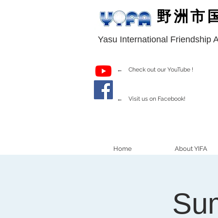
野洲市
Yasu International Friendship 
← Check out our YouTube !
← Visit us on Facebook!
Home
About YIFA
Su