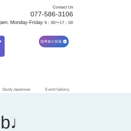
Contact Us
077-586-3106
pen: Monday-Friday
9：00〜17：00
ブ
指導者の部屋
Study Japanese
Event Gallery
ub♩