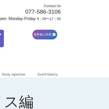
Contact Us
077-586-3106
pen: Monday-Friday
9：00〜17：00
ブ
指導者の部屋
Study Japanese
Event Gallery
リス編