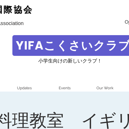
国際協会
O
Association
YIFAこくさいクラ
小学生向けの新しいクラブ！
Updates
Events
Our Work
料理教室 イギ