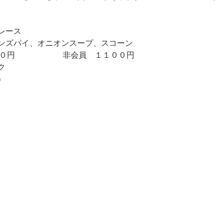
レース
ンズパイ、オニオンスープ、スコーン
員 ７００円 非会員 １１００円
ク
）
いて
は参加費の半額のキャンセル料、連絡なしの不参加は参加費の