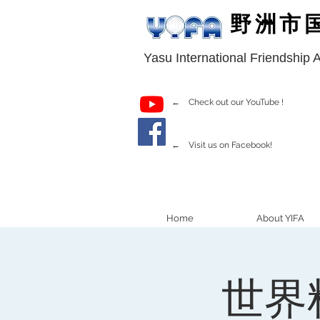
野洲市
Yasu International Friendship 
← Check out our YouTube !
← Visit us on Facebook!
Home
About YIFA
世界