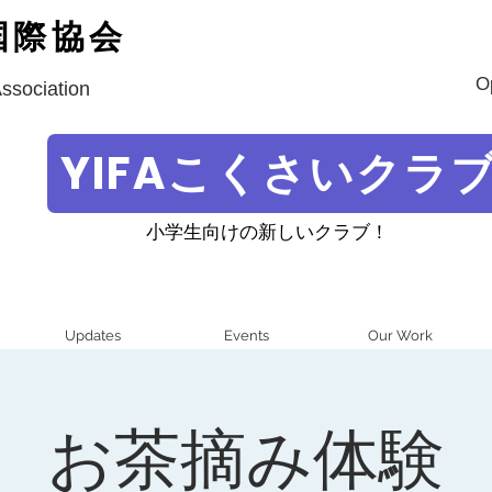
国際協会
O
Association
YIFAこくさいクラ
小学生向けの新しいクラブ！
Updates
Events
Our Work
お茶摘み体験