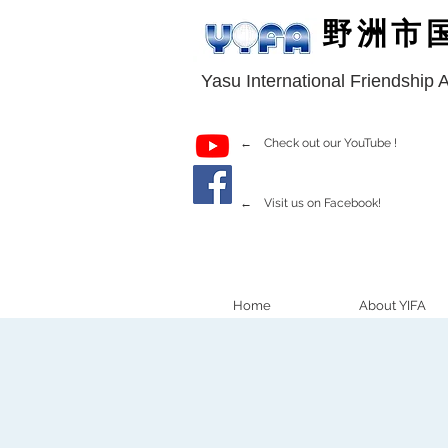
野洲市
Yasu International Friendship 
← Check out our YouTube !
← Visit us on Facebook!
Home
About YIFA