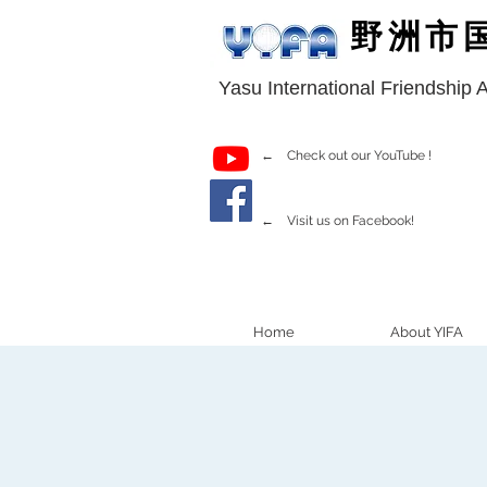
野洲市
Yasu International Friendship 
← Check out our YouTube !
← Visit us on Facebook!
Home
About YIFA