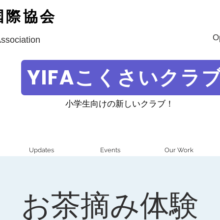
国際協会
O
Association
YIFAこくさいクラ
小学生向けの新しいクラブ！
Updates
Events
Our Work
お茶摘み体験