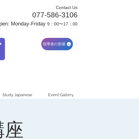
Contact Us
077-586-3106
pen: Monday-Friday
9：00〜17：00
ブ
指導者の部屋
Study Japanese
Event Gallery
講座