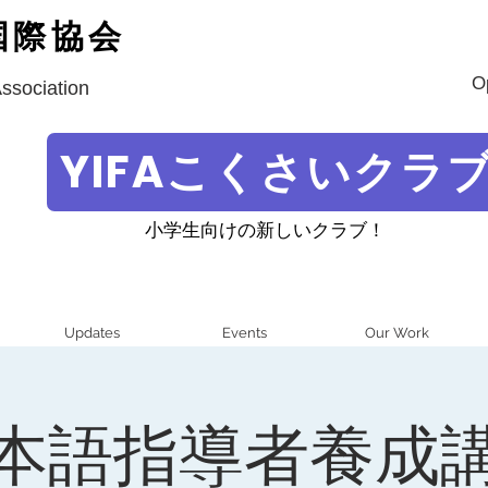
国際協会
O
Association
YIFAこくさいクラ
小学生向けの新しいクラブ！
Updates
Events
Our Work
本語指導者養成