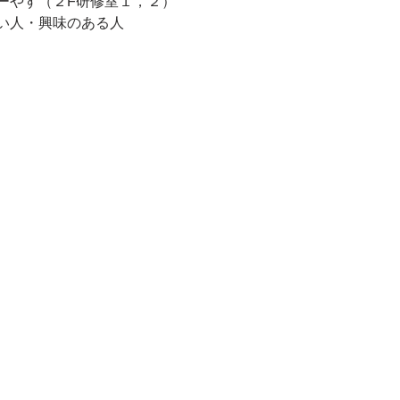
ーやす（２F研修室１，２）
い人・興味のある人