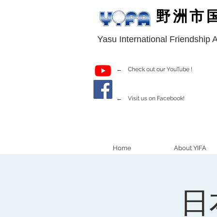
野洲市
Yasu International Friendship 
← Check out our YouTube !
← Visit us on Facebook!
Home
About YIFA
日