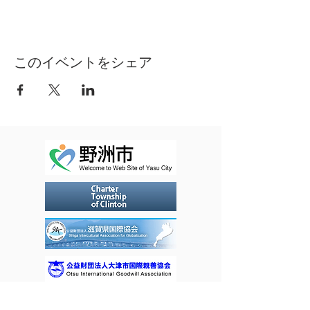
20〜18：10（50分）
場 所 ： コミュニティセンターやす（３
F研修室４）
内 容 ： 英語を使っての簡単な運動
対 象 ： YIFA会員（2回目以降の参加は
このイベントをシェア
入会必要）
講 師 ： マーク ミラーさん（カナダ出
身）
定 員 ： 15名 申込先着順
持ち物 ： ヨガマット、タオル、飲み物
受講料 ： 月謝払い 3,600円/4回：単発
参加1,000円/1回（別途YIFA年会費2,000
円）
備 考 ： 更衣室はありません。動きやす
い服装でお越しください。