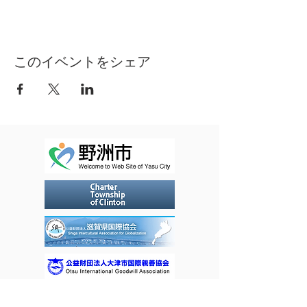
20〜18：10（50分）
場 所 ： コミュニティセンターやす（３
F研修室４）
内 容 ： 英語を使っての簡単な運動
対 象 ： YIFA会員（2回目以降の参加は
このイベントをシェア
入会必要）
講 師 ： マーク ミラーさん（カナダ出
身）
定 員 ： 15名 申込先着順
持ち物 ： ヨガマット、タオル、飲み物
受講料 ： 月謝払い 3,600円/4回：単発
参加1,000円/1回（別途YIFA年会費2,000
円）
備 考 ： 更衣室はありません。動きやす
い服装でお越しください。