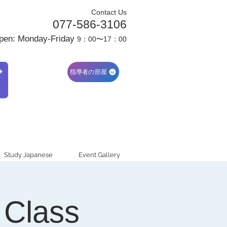
Contact Us
077-586-3106
pen: Monday-Friday
9：00〜17：00
ブ
指導者の部屋
Study Japanese
Event Gallery
 Class