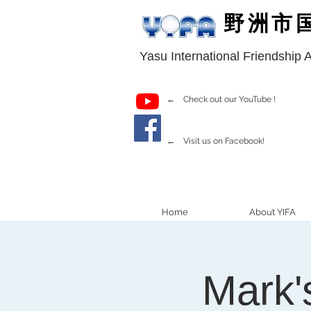
野洲市
Yasu International Friendship 
← Check out our YouTube !
← Visit us on Facebook!
Home
About YIFA
Mark'