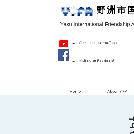
野洲市
Yasu International Friendship 
← Check out our YouTube !
← Visit us on Facebook!
Home
About YIFA