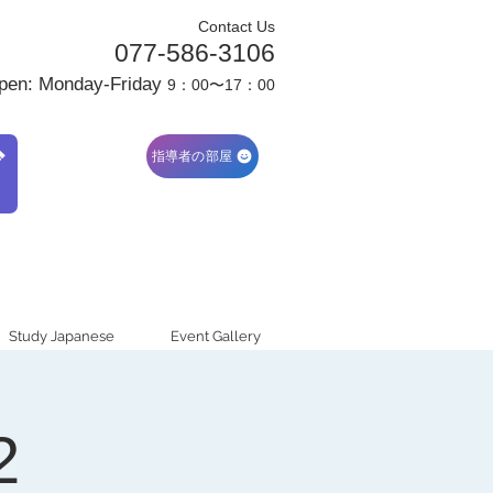
Contact Us
077-586-3106
pen: Monday-Friday
9：00〜17：00
ブ
指導者の部屋
Study Japanese
Event Gallery
2