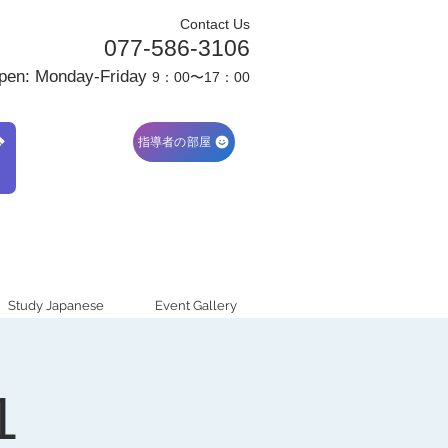
Contact Us
077-586-3106
pen: Monday-Friday
9：00〜17：00
ブ
指導者の部屋
Study Japanese
Event Gallery
1