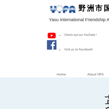
野洲市
Yasu International Friendship 
← Check out our YouTube !
← Visit us on Facebook!
Home
About YIFA