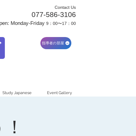
Contact Us
077-586-3106
pen: Monday-Friday
9：00〜17：00
ブ
指導者の部屋
Study Japanese
Event Gallery
う！