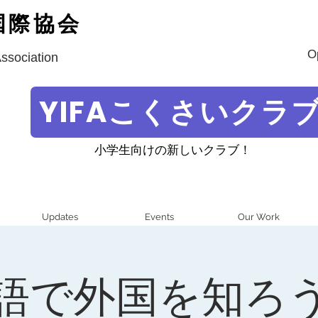
国際協会
O
Association
YIFAこくさいクラ
小学生向けの新しいクラブ！
Updates
Events
Our Work
語で外国を知ろ