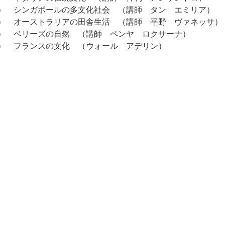
（木）　シンガポールの多文化社会　（講師　タン　エミリア）
（金）　オーストラリアの田舎生活　（講師　平野　ヴァネッサ）
（水）　ベリーズの自然　（講師　ペンヤ　ロクサーナ）
（木）　フランスの文化　（ウォール　アデリン）