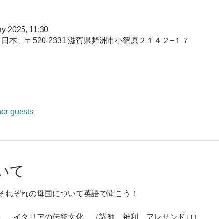
y 2025, 11:30
日本、〒520-2331 滋賀県野洲市小篠原２１４２−１７
her guests
いて
それぞれの母国について英語で聞こう！
月１４日（水）　イタリアの伝統文化　（講師　神利　アレサンドロ）