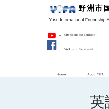
野洲市
Yasu International Friendship 
← Check out our YouTube !
← Visit us on Facebook!
Home
About YIFA
英