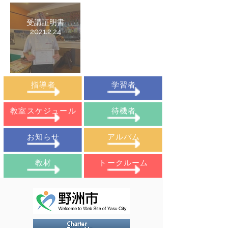
受講証明書
2021.2.24
指導者
学習者
教室スケジュール
待機者
お知らせ
アルバム
教材
​トークルーム