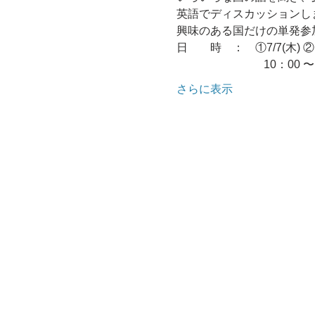
英語でディスカッションし
興味のある国だけの単発参加
日　　時　：　①7/7(木) ②８(金
                             
さらに表示