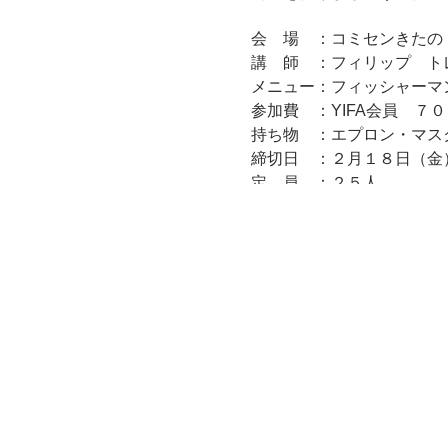
会 場 ：コミセンきたの
講 師 ：フィリップ ト
メニュー：フィッシャーマ
参加費 ：YIFA会
持ち物 ：エプロン・マス
締切日 ：２月１８日（金
定 員 ：２５人
※申込後のキャンセルにつ
２月２５日(金)午後以降
す。