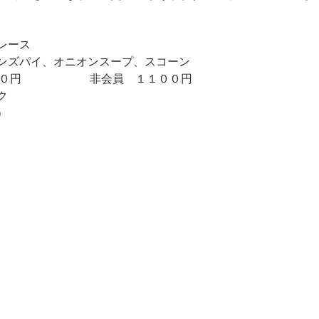
レース
ンズパイ、オニオンスープ、スコーン
員 ７００円 非会員 １１００円
ク
）
いて
は参加費の半額のキャンセル料、連絡なしの不参加は参加費の