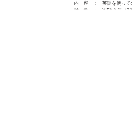
内 容 ： 英語を使って
対 象 ： YIFA会員（
講 師 ： マーク ミラ
定 員 ： 15名 申込先
持ち物 ： ヨガマット、
受講料 ： 月謝払い 3,600
備 考 ： 更衣室はあり