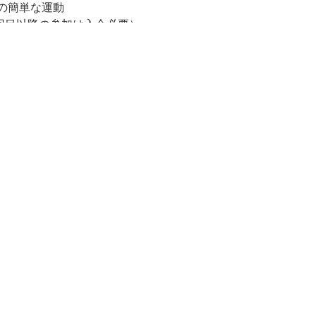
の簡単な運動
2回目以降の参加は入会必要）
ーさん（カナダ出身）
着順
タオル、飲み物
円/4回：単発参加1,000円/1回（別途YIFA年会費2,000円）
ません。動きやすい服装でお越しください。