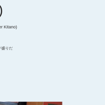
)
Kitano)
しが盛りだ