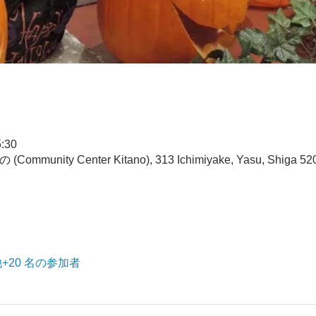
:30
ity Center Kitano), 313 Ichimiyake, Yasu, Shiga 520
+20 名の参加者