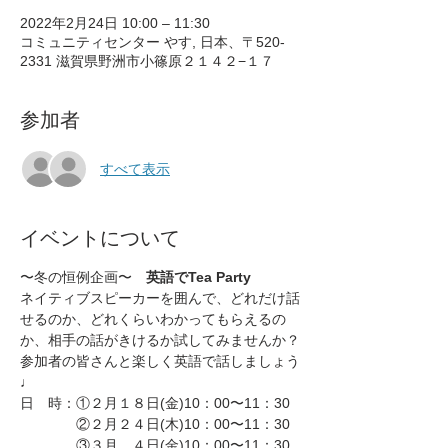
2022年2月24日 10:00 – 11:30
コミュニティセンター やす, 日本、〒520-
2331 滋賀県野洲市小篠原２１４２−１７
参加者
すべて表示
イベントについて
〜冬の恒例企画〜　
英語でTea Party
ネイティブスピーカーを囲んで、どれだけ話
せるのか、どれくらいわかってもらえるの
か、相手の話がきけるか試してみませんか？
参加者の皆さんと楽しく英語で話しましょう
♩
日　時：①２月１８日(金)10：00〜11：30
　　　　②２月２４日(木)10：00〜11：30
　　　　③３月　４日(金)10：00〜11：30