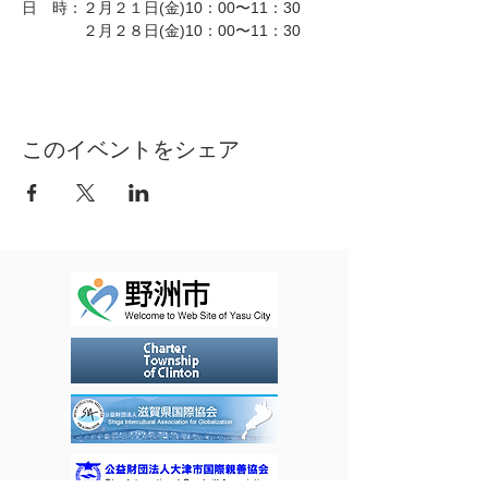
日 時：２月２１日(金)10：00〜11：30
２月２８日(金)10：00〜11：30
３月６日(金)10：00〜11：30
場 所：コミュニティセンター
やす
（２F第
１会議室）
参加費：YIFA会員１００円/回 非会員５０
０円/回
このイベントをシェア
※この機会に会員になると2021年3
月末まで有効です。
定 員：２５名（先着順）