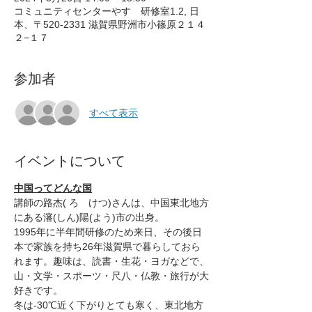
コミュニティセンターやす 研修室1.2, 日
本、〒520-2331 滋賀県野洲市小篠原２１４
２−１７
参加者
すべて表示
イベントについて
中国ってどんな国
講師の路杰( ろ　けつ)さんは、中国東北地方
にある瀋(しん)陽(よう)市の出身。
1995年に半年間研修のため来日、その後日
本で家族を持ち26年滋賀県で暮らしておら
れます。趣味は、読書・生花・ヨガなどで、
山・文学・スポーツ・尺八・仏教・旅行が大
好きです。
冬は-30℃近く下がりとても寒く、東北地方