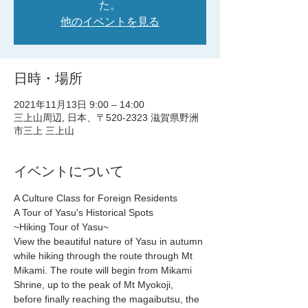
た。
他のイベントを見る
日時・場所
2021年11月13日 9:00 – 14:00
三上山周辺, 日本、〒520-2323 滋賀県野洲
市三上 三上山
イベントについて
A Culture Class for Foreign Residents
A Tour of Yasu's Historical Spots
~Hiking Tour of Yasu~
View the beautiful nature of Yasu in autumn 
while hiking through the route through Mt 
Mikami. The route will begin from Mikami 
Shrine, up to the peak of Mt Myokoji, 
before finally reaching the magaibutsu, the 