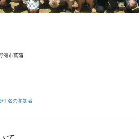
2 野洲市菖蒲
+1 名の参加者
いて