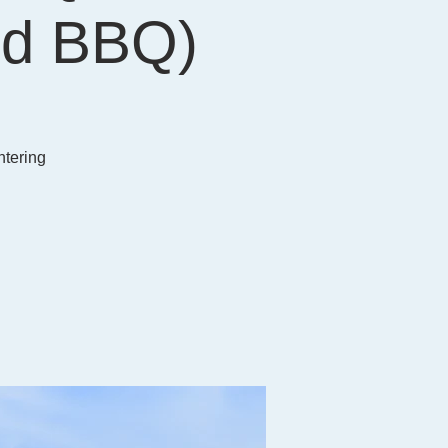
nd BBQ)
ring